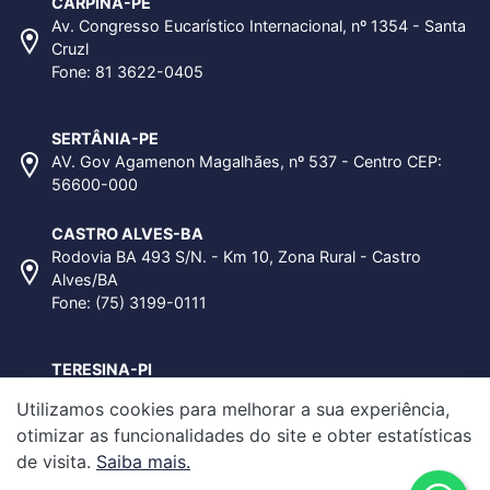
CARPINA-PE
Av. Congresso Eucarístico Internacional, nº 1354 - Santa
Cruzl
Fone: 81 3622-0405
SERTÂNIA-PE
AV. Gov Agamenon Magalhães, nº 537 - Centro CEP:
56600-000
CASTRO ALVES-BA
Rodovia BA 493 S/N. - Km 10, Zona Rural - Castro
Alves/BA
Fone: (75) 3199-0111
TERESINA-PI
Av. Empresário Antônio José de Moraes Souza, nº6400 -
Este website utiliza cookies
Saiba mais sobre o 
Utilizamos cookies para melhorar a sua experiência,
Setor Polo Empresarial Sul, Quadra J - Lote 01 - Pedra
otimizar as funcionalidades do site e obter estatísticas
Miúda
de visita.
Saiba mais.
Fone: 86 3142-0705